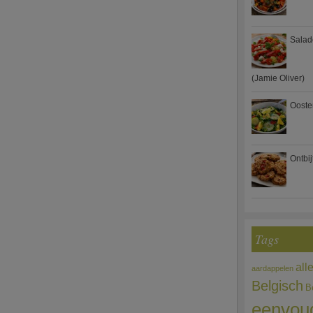
Salad
(Jamie Oliver)
Ooste
Ontbi
Tags
all
aardappelen
Belgisch
B
eenvou