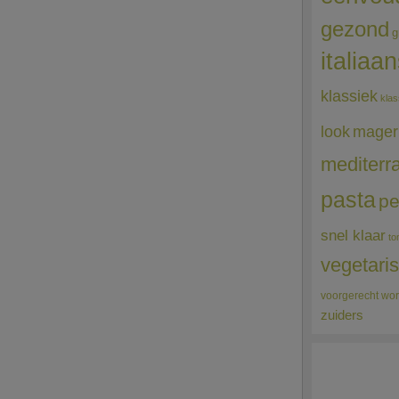
gezond
g
italiaa
klassiek
klas
mager
look
mediterr
pasta
pe
snel klaar
to
vegetari
voorgerecht
wor
zuiders