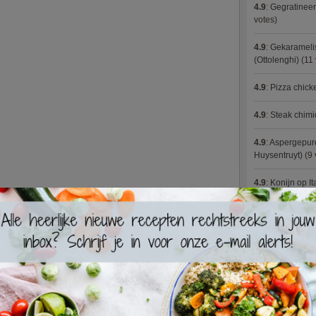
4.9
:
Gegratineer
votes)
4.9
:
Gekaramelis
(Ottolenghi)
(11 
4.9
:
Pizza chic
4.9
:
Steak chimi
4.9
:
Aspergepure
Huysentruyt)
(9 
4.9
:
Konijn op It
4.9
:
Bloemkoolc
4.9
:
Courgette 
4.9
:
Aziatische 
4.9
:
Fricassee v