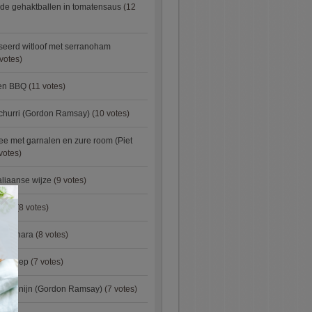
de gehaktballen in tomatensaus
(12
eerd witloof met serranoham
votes)
ken BBQ
(11 votes)
churri (Gordon Ramsay)
(10 votes)
e met garnalen en zure room (Piet
votes)
aliaanse wijze
(9 votes)
×
urry
(8 votes)
carbonara
(8 votes)
preisoep
(7 votes)
an konijn (Gordon Ramsay)
(7 votes)