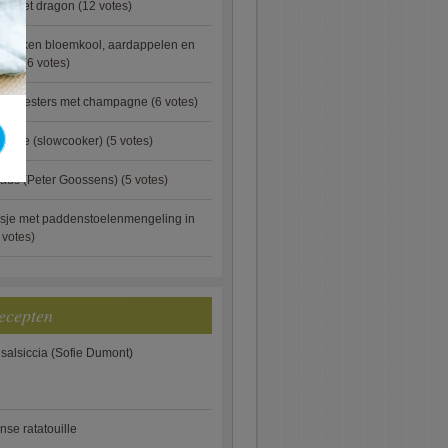
ip met dragon
(12 votes)
ebakken bloemkool, aardappelen en
eus)
(6 votes)
rde oesters met champagne
(6 votes)
gnese (slowcooker)
(5 votes)
aus (Peter Goossens)
(5 votes)
sje met paddenstoelenmengeling in
 votes)
ecepten
 salsiccia (Sofie Dumont)
anse ratatouille