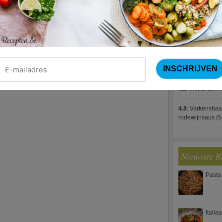
4.8
:
Gestoofde k
4.8
:
Zalm met g
spek (Jeroen M
4.8
:
Gegratinee
4.8
:
Linzenbolo
4.8
:
Hollandse s
4.8
:
Varkenshaa
rodewijnsaus
(5
Nieuwste R
Pasta
Italia