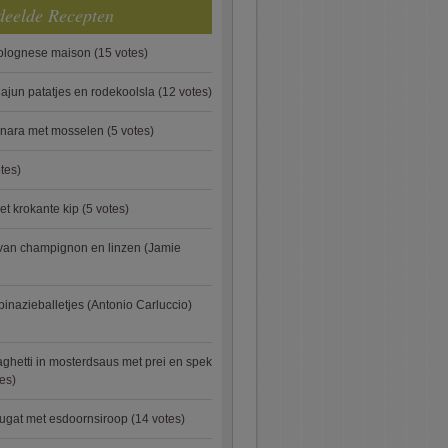
deelde Recepten
bolognese maison
(15 votes)
ajun patatjes en rodekoolsla
(12 votes)
onara met mosselen
(5 votes)
tes)
et krokante kip
(5 votes)
van champignon en linzen (Jamie
pinazieballetjes (Antonio Carluccio)
ghetti in mosterdsaus met prei en spek
es)
ugat met esdoornsiroop
(14 votes)