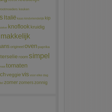
rootmoeders keuken
ns
Italië
kip
kaas
kindvriendelijk
knoflook
kruidig
sieker
makkelijk
oven
aans
origineel
paprika
simpel
terselie
room
tomaten
maat
vis
sch
veggie
voor elke dag
zomer
zomers
zonnig
tel