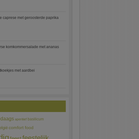
e caprese met geroosterde paprika
rse komkommersalade met ananas
jtkoekjes met aardbei
edaags
basilicum
aperitief
comfort food
elgië
dig
feestelijk
feest