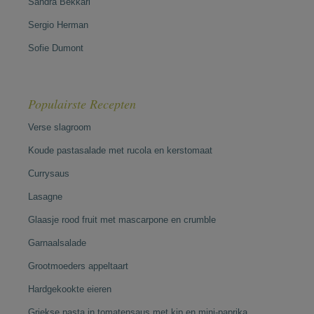
Sandra Bekkari
Sergio Herman
Sofie Dumont
Populairste Recepten
Verse slagroom
Koude pastasalade met rucola en kerstomaat
Currysaus
Lasagne
Glaasje rood fruit met mascarpone en crumble
Garnaalsalade
Grootmoeders appeltaart
Hardgekookte eieren
Griekse pasta in tomatensaus met kip en mini-paprika