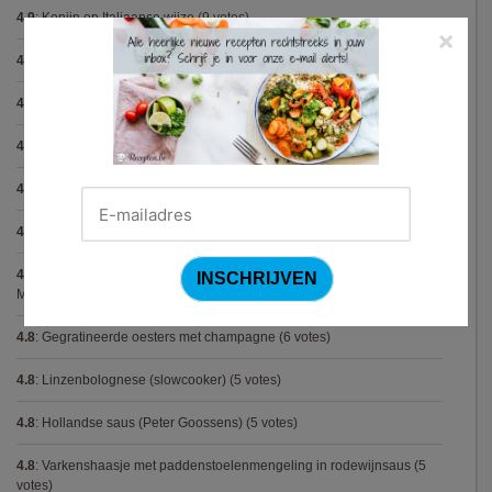
4.9
:
Konijn op Italiaanse wijze
(9 votes)
×
4.9
:
Bloemkoolcurry
(8 votes)
4.9
:
Courgette carbonara
(8 votes)
4.9
:
Aziatische preisoep
(7 votes)
4.9
:
Fricassee van konijn (Gordon Ramsay)
(7 votes)
4.8
:
Gestoofde kip met dragon
(12 votes)
4.8
:
Zalm met gebakken bloemkool, aardappelen en spek (Jeroen
Meus)
(6 votes)
4.8
:
Gegratineerde oesters met champagne
(6 votes)
4.8
:
Linzenbolognese (slowcooker)
(5 votes)
4.8
:
Hollandse saus (Peter Goossens)
(5 votes)
4.8
:
Varkenshaasje met paddenstoelenmengeling in rodewijnsaus
(5
votes)