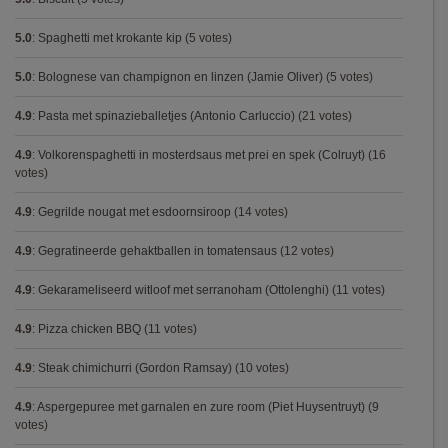
5.0
:
Spaghetti met krokante kip
(5 votes)
5.0
:
Bolognese van champignon en linzen (Jamie Oliver)
(5 votes)
4.9
:
Pasta met spinazieballetjes (Antonio Carluccio)
(21 votes)
4.9
:
Volkorenspaghetti in mosterdsaus met prei en spek (Colruyt)
(16
votes)
4.9
:
Gegrilde nougat met esdoornsiroop
(14 votes)
4.9
:
Gegratineerde gehaktballen in tomatensaus
(12 votes)
4.9
:
Gekarameliseerd witloof met serranoham (Ottolenghi)
(11 votes)
4.9
:
Pizza chicken BBQ
(11 votes)
4.9
:
Steak chimichurri (Gordon Ramsay)
(10 votes)
4.9
:
Aspergepuree met garnalen en zure room (Piet Huysentruyt)
(9
votes)