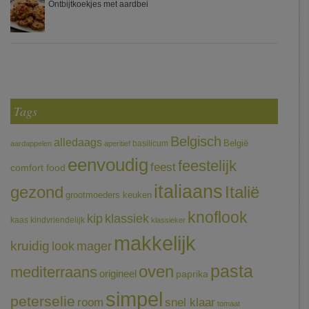
Ontbijtkoekjes met aardbei
Tags
Belgisch
alledaags
België
basilicum
aardappelen
aperitief
eenvoudig
feestelijk
feest
comfort food
italiaans
gezond
Italië
grootmoeders keuken
knoflook
klassiek
kip
kaas
kindvriendelijk
klassieker
makkelijk
kruidig
mager
look
pasta
oven
mediterraans
origineel
paprika
simpel
peterselie
room
snel klaar
tomaat