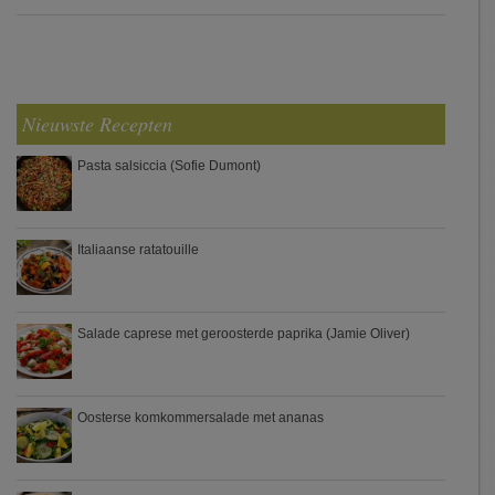
Nieuwste Recepten
Pasta salsiccia (Sofie Dumont)
Italiaanse ratatouille
Salade caprese met geroosterde paprika (Jamie Oliver)
Oosterse komkommersalade met ananas