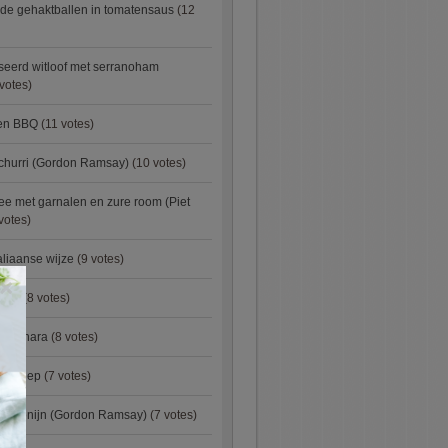
de gehaktballen in tomatensaus
(12
eerd witloof met serranoham
votes)
ken BBQ
(11 votes)
churri (Gordon Ramsay)
(10 votes)
e met garnalen en zure room (Piet
votes)
aliaanse wijze
(9 votes)
×
urry
(8 votes)
carbonara
(8 votes)
preisoep
(7 votes)
an konijn (Gordon Ramsay)
(7 votes)