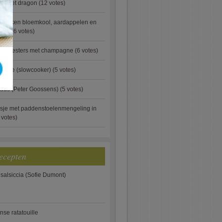
ip met dragon
(12 votes)
ebakken bloemkool, aardappelen en
eus)
(6 votes)
rde oesters met champagne
(6 votes)
gnese (slowcooker)
(5 votes)
aus (Peter Goossens)
(5 votes)
sje met paddenstoelenmengeling in
 votes)
ecepten
 salsiccia (Sofie Dumont)
anse ratatouille