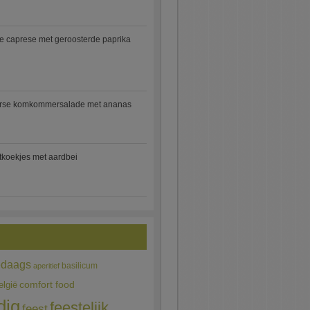
e caprese met geroosterde paprika
rse komkommersalade met ananas
jtkoekjes met aardbei
edaags
basilicum
aperitief
comfort food
elgië
dig
feestelijk
feest