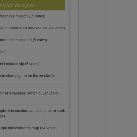
deelde Recepten
bolognese maison
(15 votes)
ajun patatjes en rodekoolsla
(12 votes)
onara met mosselen
(5 votes)
tes)
et krokante kip
(5 votes)
van champignon en linzen (Jamie
pinazieballetjes (Antonio Carluccio)
ghetti in mosterdsaus met prei en spek
es)
ugat met esdoornsiroop
(14 votes)