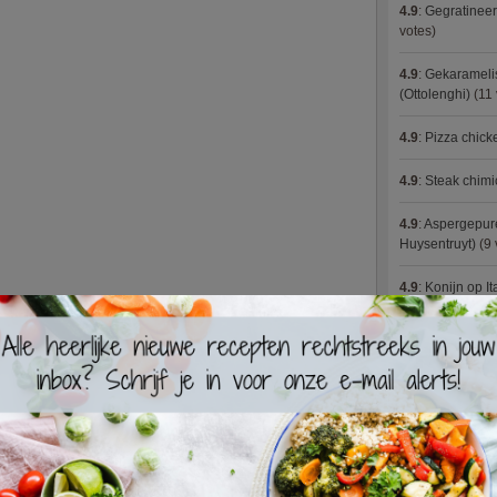
4.9
:
Gegratineer
votes)
4.9
:
Gekaramelis
(Ottolenghi)
(11 
4.9
:
Pizza chic
4.9
:
Steak chimi
4.9
:
Aspergepure
Huysentruyt)
(9 
4.9
:
Konijn op It
4.9
:
Bloemkoolc
4.9
:
Courgette 
4.9
:
Aziatische 
4.9
:
Fricassee v