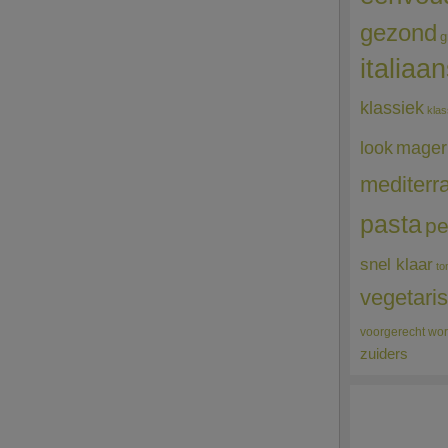
gezond
g
italiaa
klassiek
klas
mager
look
mediterr
pasta
pe
snel klaar
to
vegetari
voorgerecht
wor
zuiders