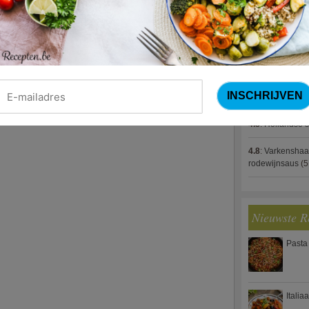
4.8
:
Gestoofde k
4.8
:
Zalm met g
spek (Jeroen M
4.8
:
Gegratinee
4.8
:
Linzenbolo
4.8
:
Hollandse s
4.8
:
Varkenshaa
rodewijnsaus
(5
Nieuwste R
Pasta
Italia