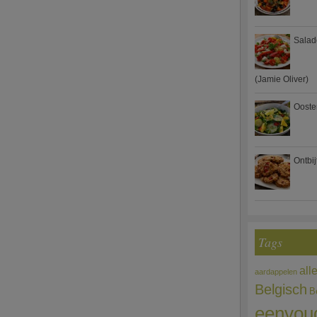
Salad
(Jamie Oliver)
Ooste
Ontbi
Tags
all
aardappelen
Belgisch
B
eenvou