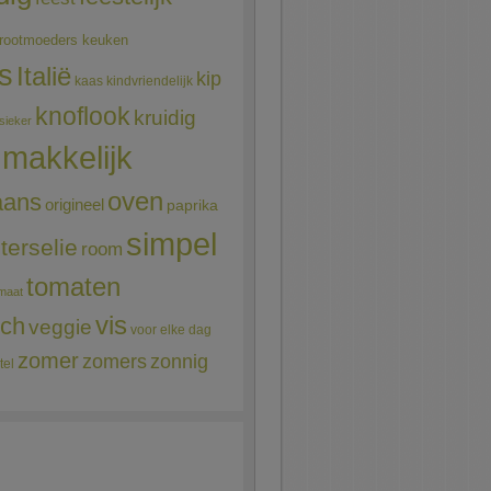
rootmoeders keuken
ns
Italië
kip
kaas
kindvriendelijk
knoflook
kruidig
sieker
makkelijk
oven
aans
origineel
paprika
simpel
terselie
room
tomaten
maat
vis
sch
veggie
voor elke dag
zomer
zomers
zonnig
tel