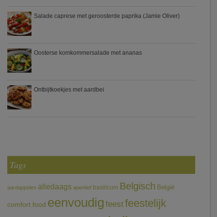
Salade caprese met geroosterde paprika (Jamie Oliver)
Oosterse komkommersalade met ananas
Ontbijtkoekjes met aardbei
Tags
Belgisch
alledaags
België
basilicum
aardappelen
aperitief
eenvoudig
feestelijk
feest
comfort food