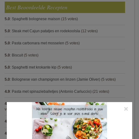
Best Beoordeelde Recepten
5.0
:
Spaghetti bolognese maison
(15 votes)
5.0
:
Steak met Cajun patatjes en rodekoolsla
(12 votes)
5.0
:
Pasta carbonara met mosselen
(5 votes)
5.0
:
Biscuit
(5 votes)
5.0
:
Spaghetti met krokante kip
(5 votes)
5.0
:
Bolognese van champignon en linzen (Jamie Oliver)
(5 votes)
4.9
:
Pasta met spinazieballetjes (Antonio Carluccio)
(21 votes)
4.9
:
Volkorenspaghetti in mosterdsaus met prei en spek (Colruyt)
(16
×
votes)
4.9
:
Gegrilde nougat met esdoornsiroop
(14 votes)
4.9
:
Gegratineerde gehaktballen in tomatensaus
(12 votes)