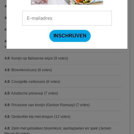
4.9
:
Gekarameliseerd witloof met serranoham (Ottolenghi)
(11 votes)
4.9
:
Pizza chicken BBQ
(11 votes)
4.9
:
Steak chimichurri (Gordon Ramsay)
(10 votes)
4.9
:
Aspergepuree met garnalen en zure room (Piet Huysentruyt)
(9
votes)
4.9
:
Konijn op Italiaanse wijze
(9 votes)
4.9
:
Bloemkoolcurry
(8 votes)
4.9
:
Courgette carbonara
(8 votes)
4.9
:
Aziatische preisoep
(7 votes)
4.9
:
Fricassee van konijn (Gordon Ramsay)
(7 votes)
4.8
:
Gestoofde kip met dragon
(12 votes)
4.8
:
Zalm met gebakken bloemkool, aardappelen en spek (Jeroen
Meus)
(6 votes)