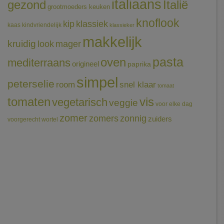
italiaans
gezond
Italië
grootmoeders keuken
knoflook
klassiek
kip
kaas
kindvriendelijk
klassieker
makkelijk
kruidig
mager
look
pasta
oven
mediterraans
origineel
paprika
simpel
peterselie
room
snel klaar
tomaat
tomaten
vis
vegetarisch
veggie
voor elke dag
zomer
zomers
zonnig
zuiders
voorgerecht
wortel