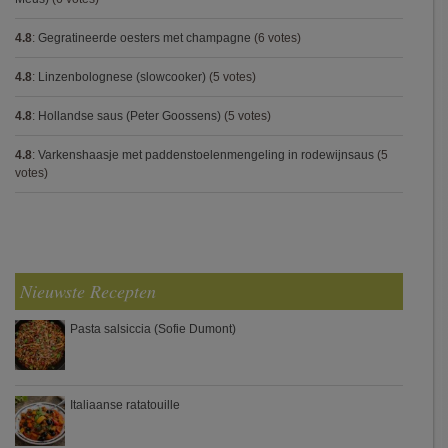
4.8
:
Gegratineerde oesters met champagne
(6 votes)
4.8
:
Linzenbolognese (slowcooker)
(5 votes)
4.8
:
Hollandse saus (Peter Goossens)
(5 votes)
4.8
:
Varkenshaasje met paddenstoelenmengeling in rodewijnsaus
(5
votes)
Nieuwste Recepten
Pasta salsiccia (Sofie Dumont)
Italiaanse ratatouille