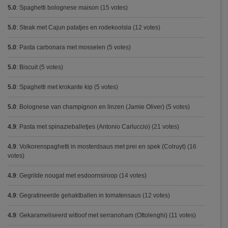
5.0
:
Spaghetti bolognese maison
(15 votes)
5.0
:
Steak met Cajun patatjes en rodekoolsla
(12 votes)
5.0
:
Pasta carbonara met mosselen
(5 votes)
5.0
:
Biscuit
(5 votes)
5.0
:
Spaghetti met krokante kip
(5 votes)
5.0
:
Bolognese van champignon en linzen (Jamie Oliver)
(5 votes)
4.9
:
Pasta met spinazieballetjes (Antonio Carluccio)
(21 votes)
4.9
:
Volkorenspaghetti in mosterdsaus met prei en spek (Colruyt)
(16
votes)
4.9
:
Gegrilde nougat met esdoornsiroop
(14 votes)
4.9
:
Gegratineerde gehaktballen in tomatensaus
(12 votes)
4.9
:
Gekarameliseerd witloof met serranoham (Ottolenghi)
(11 votes)