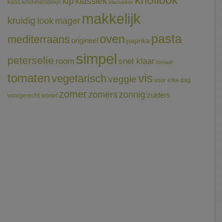
knoflook
klassiek
kip
kaas
kindvriendelijk
klassieker
makkelijk
kruidig
mager
look
pasta
oven
mediterraans
origineel
paprika
simpel
peterselie
room
snel klaar
tomaat
tomaten
vis
vegetarisch
veggie
voor elke dag
zomer
zomers
zonnig
zuiders
voorgerecht
wortel