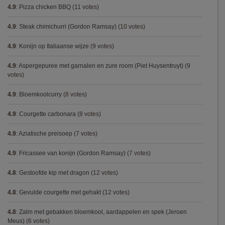
4.9
:
Pizza chicken BBQ
(11 votes)
4.9
:
Steak chimichurri (Gordon Ramsay)
(10 votes)
4.9
:
Konijn op Italiaanse wijze
(9 votes)
4.9
:
Aspergepuree met garnalen en zure room (Piet Huysentruyt)
(9
votes)
4.9
:
Bloemkoolcurry
(8 votes)
4.9
:
Courgette carbonara
(8 votes)
4.9
:
Aziatische preisoep
(7 votes)
4.9
:
Fricassee van konijn (Gordon Ramsay)
(7 votes)
4.8
:
Gestoofde kip met dragon
(12 votes)
4.8
:
Gevulde courgette met gehakt
(12 votes)
4.8
:
Zalm met gebakken bloemkool, aardappelen en spek (Jeroen
Meus)
(6 votes)