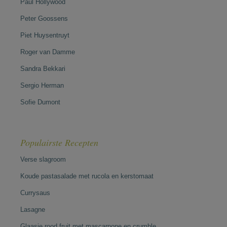
Paul Hollywood
Peter Goossens
Piet Huysentruyt
Roger van Damme
Sandra Bekkari
Sergio Herman
Sofie Dumont
Populairste Recepten
Verse slagroom
Koude pastasalade met rucola en kerstomaat
Currysaus
Lasagne
Glaasje rood fruit met mascarpone en crumble