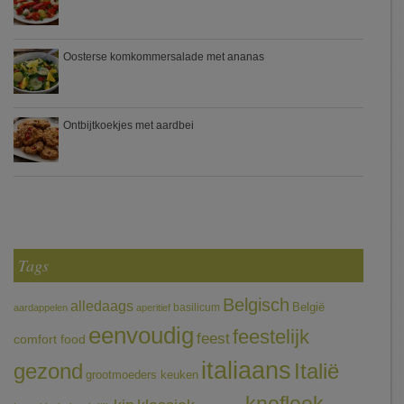
Oosterse komkommersalade met ananas
Ontbijtkoekjes met aardbei
Tags
Belgisch
alledaags
België
basilicum
aardappelen
aperitief
eenvoudig
feestelijk
feest
comfort food
italiaans
gezond
Italië
grootmoeders keuken