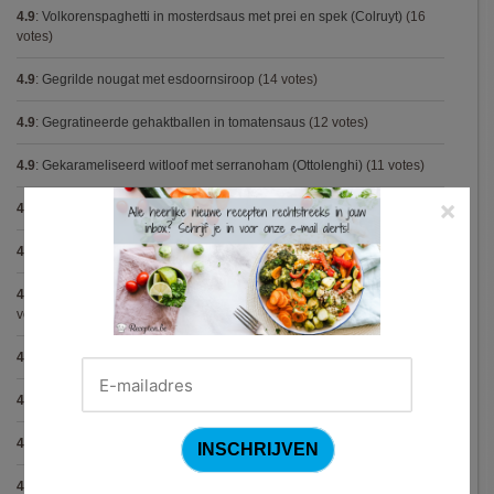
4.9
:
Volkorenspaghetti in mosterdsaus met prei en spek (Colruyt)
(16
votes)
4.9
:
Gegrilde nougat met esdoornsiroop
(14 votes)
4.9
:
Gegratineerde gehaktballen in tomatensaus
(12 votes)
4.9
:
Gekarameliseerd witloof met serranoham (Ottolenghi)
(11 votes)
×
4.9
:
Pizza chicken BBQ
(11 votes)
4.9
:
Steak chimichurri (Gordon Ramsay)
(10 votes)
4.9
:
Aspergepuree met garnalen en zure room (Piet Huysentruyt)
(9
votes)
4.9
:
Konijn op Italiaanse wijze
(9 votes)
4.9
:
Bloemkoolcurry
(8 votes)
4.9
:
Courgette carbonara
(8 votes)
4.9
:
Aziatische preisoep
(7 votes)