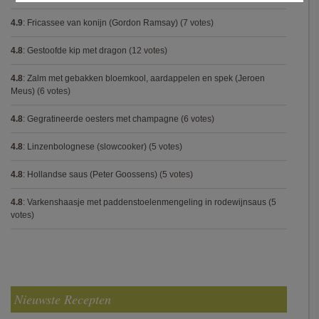
4.9
:
Fricassee van konijn (Gordon Ramsay)
(7 votes)
4.8
:
Gestoofde kip met dragon
(12 votes)
4.8
:
Zalm met gebakken bloemkool, aardappelen en spek (Jeroen
Meus)
(6 votes)
4.8
:
Gegratineerde oesters met champagne
(6 votes)
4.8
:
Linzenbolognese (slowcooker)
(5 votes)
4.8
:
Hollandse saus (Peter Goossens)
(5 votes)
4.8
:
Varkenshaasje met paddenstoelenmengeling in rodewijnsaus
(5
votes)
Nieuwste Recepten