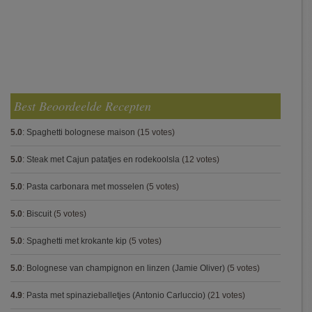
Best Beoordeelde Recepten
5.0
:
Spaghetti bolognese maison
(15 votes)
5.0
:
Steak met Cajun patatjes en rodekoolsla
(12 votes)
5.0
:
Pasta carbonara met mosselen
(5 votes)
5.0
:
Biscuit
(5 votes)
5.0
:
Spaghetti met krokante kip
(5 votes)
5.0
:
Bolognese van champignon en linzen (Jamie Oliver)
(5 votes)
4.9
:
Pasta met spinazieballetjes (Antonio Carluccio)
(21 votes)