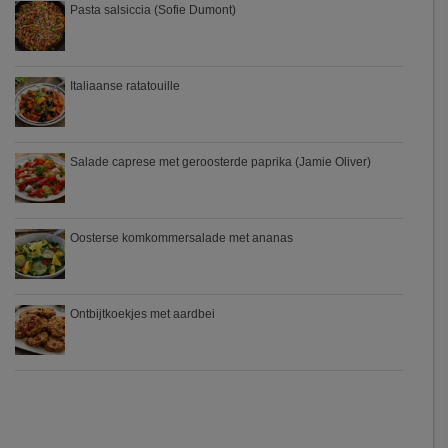
Pasta salsiccia (Sofie Dumont)
Italiaanse ratatouille
Salade caprese met geroosterde paprika (Jamie Oliver)
Oosterse komkommersalade met ananas
Ontbijtkoekjes met aardbei