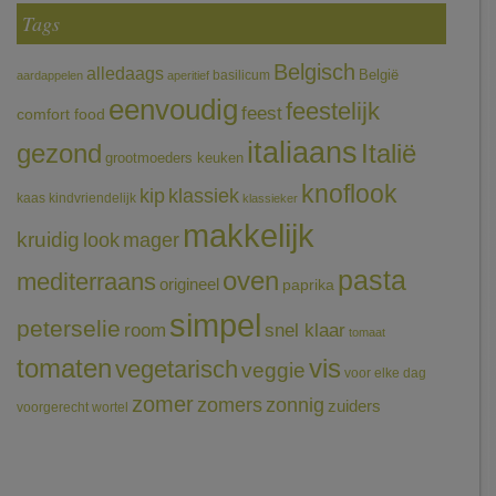
Tags
Belgisch
alledaags
België
basilicum
aardappelen
aperitief
eenvoudig
feestelijk
feest
comfort food
italiaans
gezond
Italië
grootmoeders keuken
knoflook
klassiek
kip
kaas
kindvriendelijk
klassieker
makkelijk
kruidig
mager
look
pasta
oven
mediterraans
origineel
paprika
simpel
peterselie
room
snel klaar
tomaat
tomaten
vis
vegetarisch
veggie
voor elke dag
zomer
zomers
zonnig
zuiders
voorgerecht
wortel