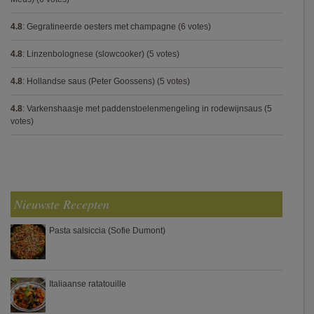
4.8
:
Gegratineerde oesters met champagne
(6 votes)
4.8
:
Linzenbolognese (slowcooker)
(5 votes)
4.8
:
Hollandse saus (Peter Goossens)
(5 votes)
4.8
:
Varkenshaasje met paddenstoelenmengeling in rodewijnsaus
(5
votes)
Nieuwste Recepten
Pasta salsiccia (Sofie Dumont)
Italiaanse ratatouille