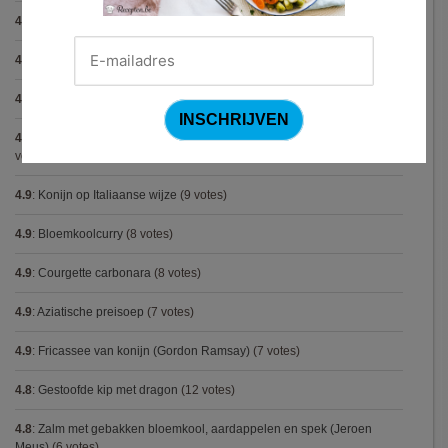
4.9
:
Gekarameliseerd witloof met serranoham (Ottolenghi)
(11 votes)
4.9
:
Pizza chicken BBQ
(11 votes)
4.9
:
Steak chimichurri (Gordon Ramsay)
(10 votes)
4.9
:
Aspergepuree met garnalen en zure room (Piet Huysentruyt)
(9
votes)
4.9
:
Konijn op Italiaanse wijze
(9 votes)
4.9
:
Bloemkoolcurry
(8 votes)
4.9
:
Courgette carbonara
(8 votes)
4.9
:
Aziatische preisoep
(7 votes)
4.9
:
Fricassee van konijn (Gordon Ramsay)
(7 votes)
4.8
:
Gestoofde kip met dragon
(12 votes)
4.8
:
Zalm met gebakken bloemkool, aardappelen en spek (Jeroen
Meus)
(6 votes)