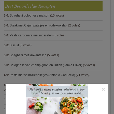
Best Beoordeelde Recepten
5.0
:
Spaghetti bolognese maison
(15 votes)
5.0
:
Steak met Cajun patatjes en rodekoolsla
(12 votes)
5.0
:
Pasta carbonara met mosselen
(5 votes)
5.0
:
Biscuit
(5 votes)
5.0
:
Spaghetti met krokante kip
(5 votes)
5.0
:
Bolognese van champignon en linzen (Jamie Oliver)
(5 votes)
4.9
:
Pasta met spinazieballetjes (Antonio Carluccio)
(21 votes)
4.9
:
Volkorenspaghetti in mosterdsaus met prei en spek (Colruyt)
(16
×
votes)
4.9
:
Gegrilde nougat met esdoornsiroop
(14 votes)
4.9
:
Gegratineerde gehaktballen in tomatensaus
(12 votes)