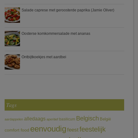
Salade caprese met geroosterde paprika (Jamie Oliver)
Oosterse komkommersalade met ananas
Ontbijtkoekjes met aardbei
Tags
Belgisch
alledaags
België
basilicum
aardappelen
aperitief
eenvoudig
feestelijk
feest
comfort food