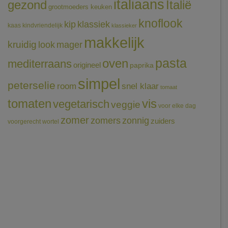
italiaans
gezond
Italië
grootmoeders keuken
knoflook
klassiek
kip
kaas
kindvriendelijk
klassieker
makkelijk
kruidig
mager
look
pasta
oven
mediterraans
origineel
paprika
simpel
peterselie
room
snel klaar
tomaat
tomaten
vis
vegetarisch
veggie
voor elke dag
zomer
zomers
zonnig
zuiders
voorgerecht
wortel