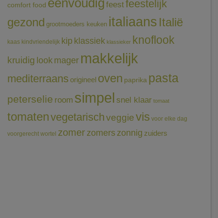
eenvoudig
feestelijk
feest
comfort food
italiaans
gezond
Italië
grootmoeders keuken
knoflook
klassiek
kip
kaas
kindvriendelijk
klassieker
makkelijk
kruidig
mager
look
pasta
oven
mediterraans
origineel
paprika
simpel
peterselie
room
snel klaar
tomaat
tomaten
vis
vegetarisch
veggie
voor elke dag
zomer
zomers
zonnig
zuiders
voorgerecht
wortel