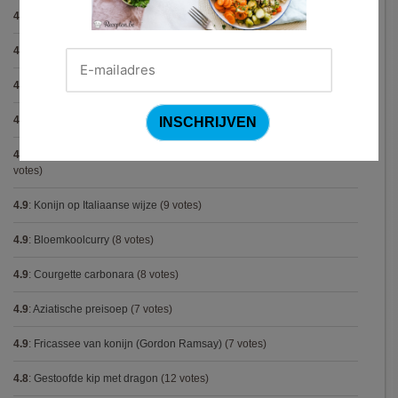
4.9
:
Gegratineerde gehaktballen in tomatensaus
(12 votes)
4.9
:
Gekarameliseerd witloof met serranoham (Ottolenghi)
(11 votes)
4.9
:
Pizza chicken BBQ
(11 votes)
4.9
:
Steak chimichurri (Gordon Ramsay)
(10 votes)
4.9
:
Aspergepuree met garnalen en zure room (Piet Huysentruyt)
(9
votes)
4.9
:
Konijn op Italiaanse wijze
(9 votes)
4.9
:
Bloemkoolcurry
(8 votes)
4.9
:
Courgette carbonara
(8 votes)
4.9
:
Aziatische preisoep
(7 votes)
4.9
:
Fricassee van konijn (Gordon Ramsay)
(7 votes)
4.8
:
Gestoofde kip met dragon
(12 votes)