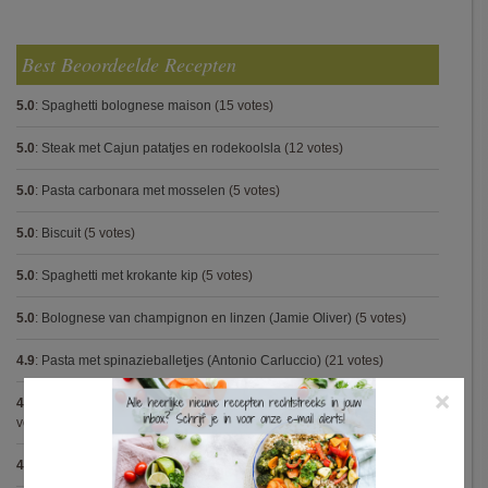
Best Beoordeelde Recepten
5.0
:
Spaghetti bolognese maison
(15 votes)
5.0
:
Steak met Cajun patatjes en rodekoolsla
(12 votes)
5.0
:
Pasta carbonara met mosselen
(5 votes)
5.0
:
Biscuit
(5 votes)
5.0
:
Spaghetti met krokante kip
(5 votes)
5.0
:
Bolognese van champignon en linzen (Jamie Oliver)
(5 votes)
4.9
:
Pasta met spinazieballetjes (Antonio Carluccio)
(21 votes)
×
4.9
:
Volkorenspaghetti in mosterdsaus met prei en spek (Colruyt)
(16
votes)
4.9
:
Gegrilde nougat met esdoornsiroop
(14 votes)