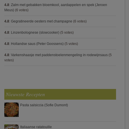
4.8
:
Zalm met gebakken bloemkool, aardappelen en spek (Jeroen
Meus)
(6 votes)
4.8
:
Gegratineerde oesters met champagne
(6 votes)
4.8
:
Linzenbolognese (slowcooker)
(5 votes)
4.8
:
Hollandse saus (Peter Goossens)
(5 votes)
4.8
:
Varkenshaasje met paddenstoelenmengeling in rodewijnsaus
(5
votes)
Nieuwste Recepten
Pasta salsiccia (Sofie Dumont)
Italiaanse ratatouille