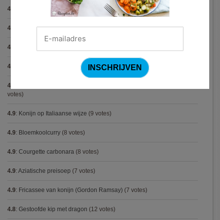
4.9
:
Gegratineerde gehaktballen in tomatensaus
(12 votes)
4.9
:
Gekarameliseerd witloof met serranoham (Ottolenghi)
(11 votes)
4.9
:
Pizza chicken BBQ
(11 votes)
4.9
:
Steak chimichurri (Gordon Ramsay)
(10 votes)
4.9
:
Aspergepuree met garnalen en zure room (Piet Huysentruyt)
(9
votes)
4.9
:
Konijn op Italiaanse wijze
(9 votes)
4.9
:
Bloemkoolcurry
(8 votes)
4.9
:
Courgette carbonara
(8 votes)
4.9
:
Aziatische preisoep
(7 votes)
4.9
:
Fricassee van konijn (Gordon Ramsay)
(7 votes)
4.8
:
Gestoofde kip met dragon
(12 votes)