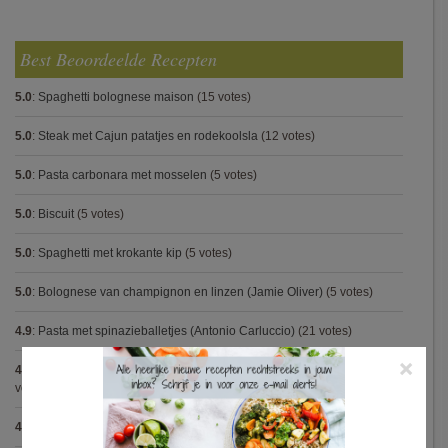
Best Beoordeelde Recepten
5.0
:
Spaghetti bolognese maison
(15 votes)
5.0
:
Steak met Cajun patatjes en rodekoolsla
(12 votes)
5.0
:
Pasta carbonara met mosselen
(5 votes)
5.0
:
Biscuit
(5 votes)
5.0
:
Spaghetti met krokante kip
(5 votes)
5.0
:
Bolognese van champignon en linzen (Jamie Oliver)
(5 votes)
4.9
:
Pasta met spinazieballetjes (Antonio Carluccio)
(21 votes)
×
4.9
:
Volkorenspaghetti in mosterdsaus met prei en spek (Colruyt)
(16
votes)
4.9
:
Gegrilde nougat met esdoornsiroop
(14 votes)