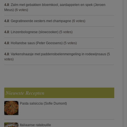
4.8
:
Zalm met gebakken bloemkool, aardappelen en spek (Jeroen
Meus)
(6 votes)
4.8
:
Gegratineerde oesters met champagne
(6 votes)
4.8
:
Linzenbolognese (slowcooker)
(5 votes)
4.8
:
Hollandse saus (Peter Goossens)
(5 votes)
4.8
:
Varkenshaasje met paddenstoelenmengeling in rodewijnsaus
(5
votes)
Nieuwste Recepten
Pasta salsiccia (Sofie Dumont)
Italiaanse ratatouille