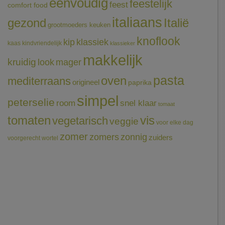
eenvoudig
feestelijk
feest
comfort food
italiaans
gezond
Italië
grootmoeders keuken
knoflook
klassiek
kip
kaas
kindvriendelijk
klassieker
makkelijk
kruidig
mager
look
pasta
oven
mediterraans
origineel
paprika
simpel
peterselie
room
snel klaar
tomaat
tomaten
vis
vegetarisch
veggie
voor elke dag
zomer
zomers
zonnig
zuiders
voorgerecht
wortel