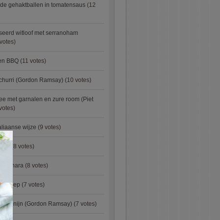
de gehaktballen in tomatensaus
(12
eerd witloof met serranoham
votes)
ken BBQ
(11 votes)
churri (Gordon Ramsay)
(10 votes)
e met garnalen en zure room (Piet
votes)
aliaanse wijze
(9 votes)
×
urry
(8 votes)
carbonara
(8 votes)
preisoep
(7 votes)
an konijn (Gordon Ramsay)
(7 votes)