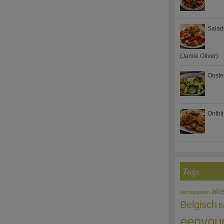
Salad
(Jamie Oliver)
Ooste
Ontbi
Tags
all
aardappelen
Belgisch
B
eenvou