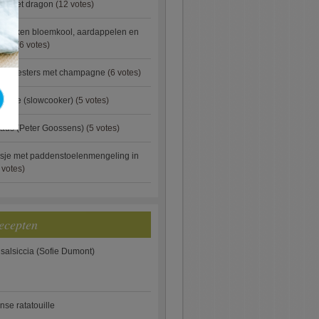
ip met dragon
(12 votes)
ebakken bloemkool, aardappelen en
eus)
(6 votes)
rde oesters met champagne
(6 votes)
gnese (slowcooker)
(5 votes)
aus (Peter Goossens)
(5 votes)
sje met paddenstoelenmengeling in
 votes)
ecepten
 salsiccia (Sofie Dumont)
anse ratatouille