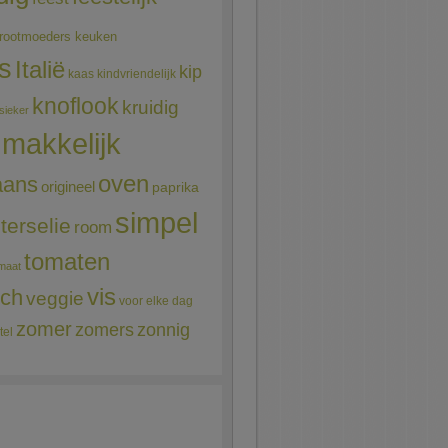
rootmoeders keuken
ns
Italië
kip
kaas
kindvriendelijk
knoflook
kruidig
sieker
makkelijk
oven
aans
origineel
paprika
simpel
terselie
room
tomaten
maat
vis
sch
veggie
voor elke dag
zomer
zomers
zonnig
tel