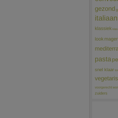
gezond
g
italiaa
klassiek
klas
mager
look
mediterr
pasta
pe
snel klaar
to
vegetari
voorgerecht
wor
zuiders