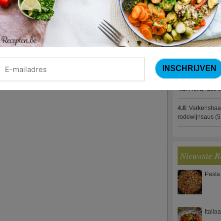
4.8
:
Gestoofde k
4.8
:
Zalm met g
spek (Jeroen M
4.8
:
Gegratinee
4.8
:
Linzenbolo
4.8
:
Hollandse s
4.8
:
Varkenshaa
rodewijnsaus
(5
Nieuwste R
Pasta
Italia