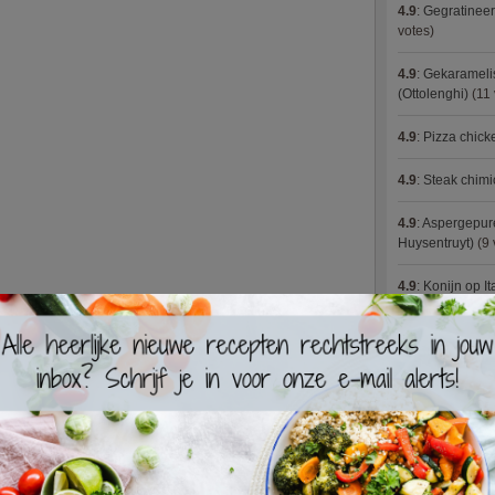
4.9
:
Gegratineer
votes)
4.9
:
Gekaramelis
(Ottolenghi)
(11 
4.9
:
Pizza chic
4.9
:
Steak chimi
4.9
:
Aspergepure
Huysentruyt)
(9 
4.9
:
Konijn op It
4.9
:
Bloemkoolc
4.9
:
Courgette 
4.9
:
Aziatische 
4.9
:
Fricassee v