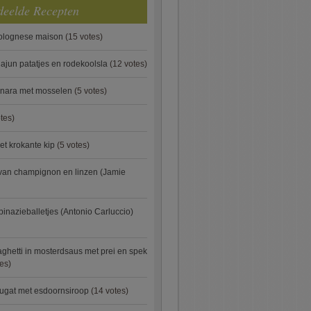
deelde Recepten
bolognese maison
(15 votes)
ajun patatjes en rodekoolsla
(12 votes)
onara met mosselen
(5 votes)
tes)
et krokante kip
(5 votes)
van champignon en linzen (Jamie
pinazieballetjes (Antonio Carluccio)
ghetti in mosterdsaus met prei en spek
es)
ugat met esdoornsiroop
(14 votes)