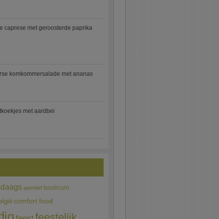
e caprese met geroosterde paprika
rse komkommersalade met ananas
jtkoekjes met aardbei
edaags
basilicum
aperitief
comfort food
elgië
dig
feestelijk
feest