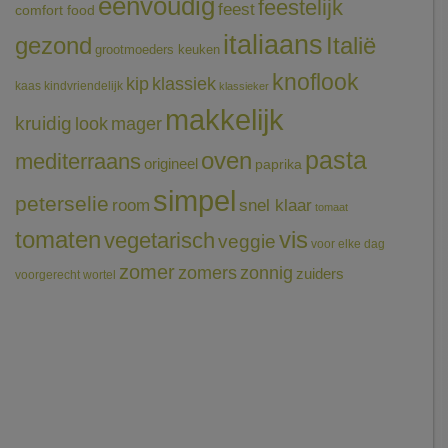
eenvoudig
feestelijk
feest
comfort food
italiaans
gezond
Italië
grootmoeders keuken
knoflook
klassiek
kip
kaas
kindvriendelijk
klassieker
makkelijk
kruidig
mager
look
pasta
oven
mediterraans
origineel
paprika
simpel
peterselie
room
snel klaar
tomaat
tomaten
vis
vegetarisch
veggie
voor elke dag
zomer
zomers
zonnig
zuiders
voorgerecht
wortel