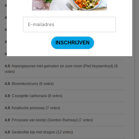
4.9
:
Gegratineerde gehaktballen in tomatensaus
(12 votes)
4.9
:
Gekarameliseerd witloof met serranoham (Ottolenghi)
(11 votes)
4.9
:
Pizza chicken BBQ
(11 votes)
4.9
:
Steak chimichurri (Gordon Ramsay)
(10 votes)
4.9
:
Konijn op Italiaanse wijze
(9 votes)
4.9
:
Aspergepuree met garnalen en zure room (Piet Huysentruyt)
(9
votes)
4.9
:
Bloemkoolcurry
(8 votes)
4.9
:
Courgette carbonara
(8 votes)
4.9
:
Aziatische preisoep
(7 votes)
4.9
:
Fricassee van konijn (Gordon Ramsay)
(7 votes)
4.8
:
Gestoofde kip met dragon
(12 votes)