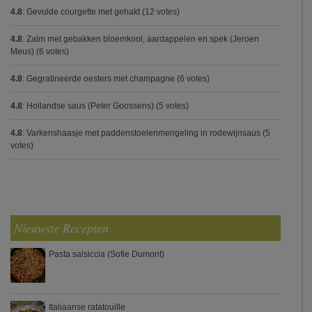
4.8
:
Gevulde courgette met gehakt
(12 votes)
4.8
:
Zalm met gebakken bloemkool, aardappelen en spek (Jeroen
Meus)
(6 votes)
4.8
:
Gegratineerde oesters met champagne
(6 votes)
4.8
:
Hollandse saus (Peter Goossens)
(5 votes)
4.8
:
Varkenshaasje met paddenstoelenmengeling in rodewijnsaus
(5
votes)
Nieuwste Recepten
Pasta salsiccia (Sofie Dumont)
Italiaanse ratatouille