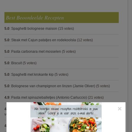
Best Beoordeelde Recepten
5.0
:
Spaghetti bolognese maison
(15 votes)
5.0
:
Steak met Cajun patatjes en rodekoolsla
(12 votes)
5.0
:
Pasta carbonara met mosselen
(5 votes)
5.0
:
Biscuit
(5 votes)
5.0
:
Spaghetti met krokante kip
(5 votes)
5.0
:
Bolognese van champignon en linzen (Jamie Oliver)
(5 votes)
4.9
:
Pasta met spinazieballetjes (Antonio Carluccio)
(21 votes)
×
4.9
:
Volkorenspaghetti in mosterdsaus met prei en spek (Colruyt)
(16
votes)
4.9
:
Gegrilde nougat met esdoornsiroop
(14 votes)