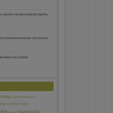
e caprese met geroosterde paprika
rse komkommersalade met ananas
jtkoekjes met aardbei
edaags
basilicum
aperitief
comfort food
elgië
dig
feestelijk
feest