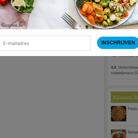
4.8
:
Gestoofde k
4.8
:
Zalm met g
spek (Jeroen M
4.8
:
Gegratinee
4.8
:
Linzenbolo
4.8
:
Hollandse s
4.8
:
Varkenshaa
rodewijnsaus
(5
Nieuwste R
Pasta
Italia