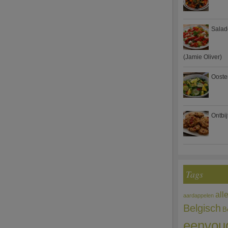
Salad
(Jamie Oliver)
Ooste
Ontbi
Tags
all
aardappelen
Belgisch
B
eenvou