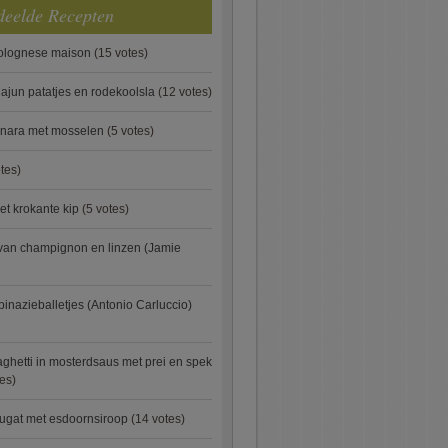
deelde Recepten
bolognese maison
(15 votes)
ajun patatjes en rodekoolsla
(12 votes)
onara met mosselen
(5 votes)
tes)
et krokante kip
(5 votes)
van champignon en linzen (Jamie
pinazieballetjes (Antonio Carluccio)
ghetti in mosterdsaus met prei en spek
es)
ugat met esdoornsiroop
(14 votes)