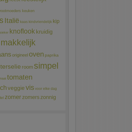
rootmoeders keuken
ns
Italië
kip
kaas
kindvriendelijk
knoflook
kruidig
sieker
makkelijk
oven
aans
origineel
paprika
simpel
terselie
room
tomaten
maat
vis
sch
veggie
voor elke dag
zomer
zomers
zonnig
tel