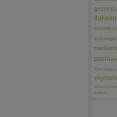
gezond
g
italiaa
klassiek
klas
mager
look
mediterr
pasta
pe
snel klaar
to
vegetari
voorgerecht
wor
zuiders