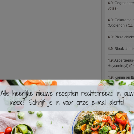
4.9
:
Gegratineer
votes)
4.9
:
Gekaramelis
(Ottolenghi)
(11 
4.9
:
Pizza chic
4.9
:
Steak chimi
4.9
:
Aspergepure
Huysentruyt)
(9 
4.9
:
Konijn op It
4.9
:
Bloemkoolc
4.9
:
Courgette 
4.9
:
Aziatische 
4.9
:
Fricassee v