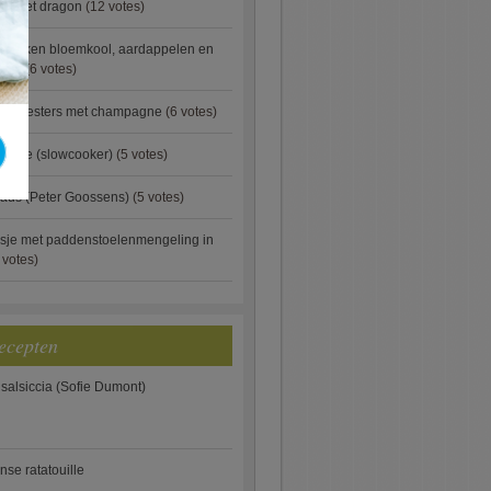
ip met dragon
(12 votes)
ebakken bloemkool, aardappelen en
eus)
(6 votes)
rde oesters met champagne
(6 votes)
gnese (slowcooker)
(5 votes)
aus (Peter Goossens)
(5 votes)
sje met paddenstoelenmengeling in
 votes)
ecepten
 salsiccia (Sofie Dumont)
anse ratatouille