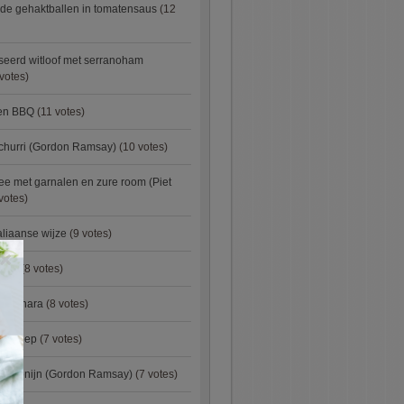
de gehaktballen in tomatensaus
(12
eerd witloof met serranoham
votes)
ken BBQ
(11 votes)
churri (Gordon Ramsay)
(10 votes)
e met garnalen en zure room (Piet
votes)
aliaanse wijze
(9 votes)
×
urry
(8 votes)
carbonara
(8 votes)
preisoep
(7 votes)
an konijn (Gordon Ramsay)
(7 votes)