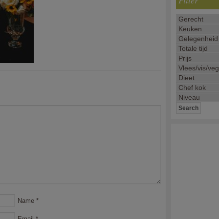
Filter
Name
*
Email
*