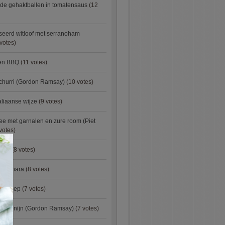
de gehaktballen in tomatensaus
(12
eerd witloof met serranoham
votes)
ken BBQ
(11 votes)
churri (Gordon Ramsay)
(10 votes)
aliaanse wijze
(9 votes)
e met garnalen en zure room (Piet
votes)
×
urry
(8 votes)
carbonara
(8 votes)
preisoep
(7 votes)
an konijn (Gordon Ramsay)
(7 votes)