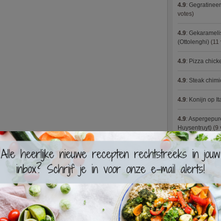
4.9
:
Gegratineer
votes)
4.9
:
Gekaramelis
(Ottolenghi)
(11 
4.9
:
Pizza chic
4.9
:
Steak chimi
4.9
:
Konijn op It
4.9
:
Aspergepure
Huysentruyt)
(9 
4.9
:
Bloemkoolc
4.9
:
Courgette 
4.9
:
Aziatische 
4.9
:
Fricassee v