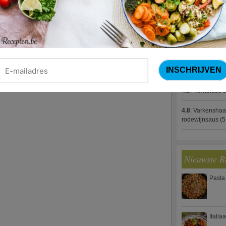
4.8
:
Gestoofde k
4.8
:
Gevulde cou
4.8
:
Zalm met g
spek (Jeroen M
4.8
:
Gegratinee
4.8
:
Hollandse s
4.8
:
Varkenshaa
rodewijnsaus
(5
Nieuwste R
Pasta
Italia