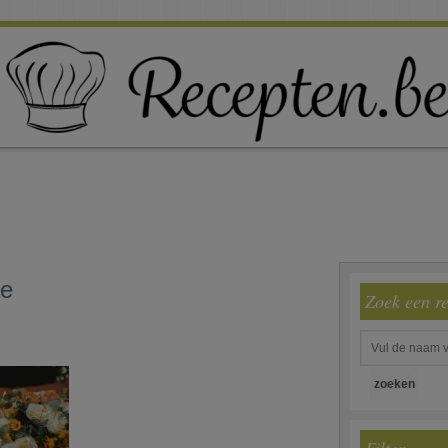
ie
Zoek een r