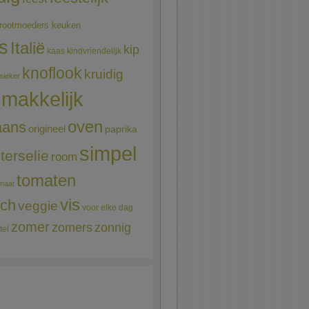
rootmoeders keuken
ns
Italië
kip
kaas
kindvriendelijk
knoflook
kruidig
sieker
makkelijk
oven
aans
origineel
paprika
simpel
terselie
room
tomaten
maat
vis
sch
veggie
voor elke dag
zomer
zomers
zonnig
tel