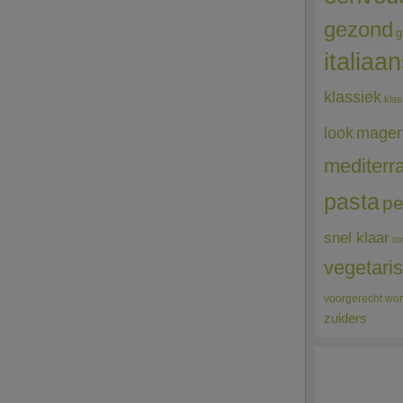
gezond
g
italiaa
klassiek
klas
mager
look
mediterr
pasta
pe
snel klaar
to
vegetari
voorgerecht
wor
zuiders