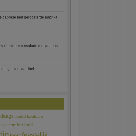
e caprese met geroosterde paprika
rse komkommersalade met ananas
jtkoekjes met aardbei
edaags
basilicum
aperitief
comfort food
elgië
dig
feestelijk
feest