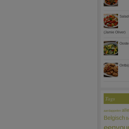
Salad
(Jamie Oliver)
Ooste
Ontbi
Tags
all
aardappelen
Belgisch
B
eenvou