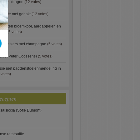
ip met dragon
(12 votes)
rgette met gehakt
(12 votes)
ebakken bloemkool, aardappelen en
eus)
(6 votes)
rde oesters met champagne
(6 votes)
aus (Peter Goossens)
(5 votes)
sje met paddenstoelenmengeling in
 votes)
ecepten
 salsiccia (Sofie Dumont)
anse ratatouille