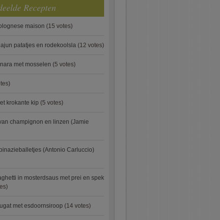
deelde Recepten
bolognese maison
(15 votes)
ajun patatjes en rodekoolsla
(12 votes)
onara met mosselen
(5 votes)
tes)
et krokante kip
(5 votes)
van champignon en linzen (Jamie
pinazieballetjes (Antonio Carluccio)
ghetti in mosterdsaus met prei en spek
es)
ugat met esdoornsiroop
(14 votes)