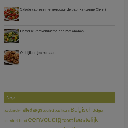
Salade caprese met geroosterde paprika (Jamie Oliver)
Oosterse komkommersalade met ananas
Ontbijtkoekjes met aardbei
Tags
Belgisch
alledaags
België
basilicum
aardappelen
aperitief
eenvoudig
feestelijk
feest
comfort food