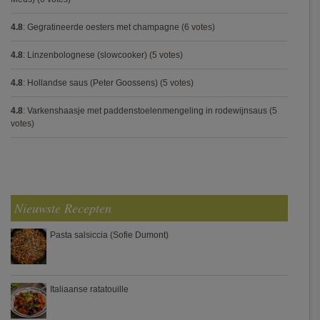
4.8
:
Gegratineerde oesters met champagne
(6 votes)
4.8
:
Linzenbolognese (slowcooker)
(5 votes)
4.8
:
Hollandse saus (Peter Goossens)
(5 votes)
4.8
:
Varkenshaasje met paddenstoelenmengeling in rodewijnsaus
(5
votes)
Nieuwste Recepten
Pasta salsiccia (Sofie Dumont)
Italiaanse ratatouille