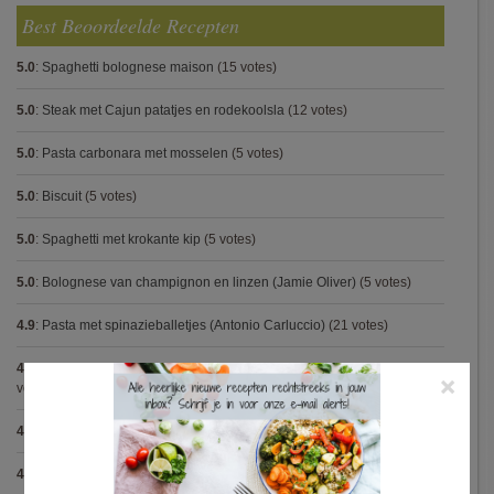
Best Beoordeelde Recepten
5.0
:
Spaghetti bolognese maison
(15 votes)
5.0
:
Steak met Cajun patatjes en rodekoolsla
(12 votes)
5.0
:
Pasta carbonara met mosselen
(5 votes)
5.0
:
Biscuit
(5 votes)
5.0
:
Spaghetti met krokante kip
(5 votes)
5.0
:
Bolognese van champignon en linzen (Jamie Oliver)
(5 votes)
4.9
:
Pasta met spinazieballetjes (Antonio Carluccio)
(21 votes)
4.9
:
Volkorenspaghetti in mosterdsaus met prei en spek (Colruyt)
(16
×
votes)
4.9
:
Gegrilde nougat met esdoornsiroop
(14 votes)
4.9
:
Gegratineerde gehaktballen in tomatensaus
(12 votes)