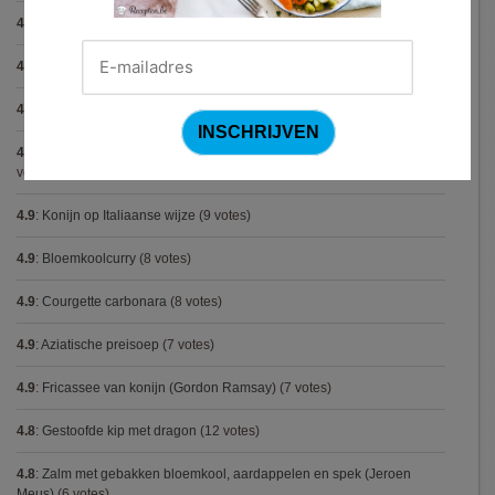
4.9
:
Gekarameliseerd witloof met serranoham (Ottolenghi)
(11 votes)
4.9
:
Pizza chicken BBQ
(11 votes)
4.9
:
Steak chimichurri (Gordon Ramsay)
(10 votes)
4.9
:
Aspergepuree met garnalen en zure room (Piet Huysentruyt)
(9
votes)
4.9
:
Konijn op Italiaanse wijze
(9 votes)
4.9
:
Bloemkoolcurry
(8 votes)
4.9
:
Courgette carbonara
(8 votes)
4.9
:
Aziatische preisoep
(7 votes)
4.9
:
Fricassee van konijn (Gordon Ramsay)
(7 votes)
4.8
:
Gestoofde kip met dragon
(12 votes)
4.8
:
Zalm met gebakken bloemkool, aardappelen en spek (Jeroen
Meus)
(6 votes)