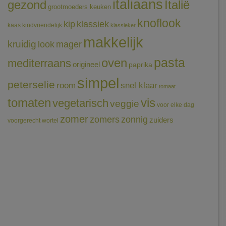
italiaans
gezond
Italië
grootmoeders keuken
knoflook
klassiek
kip
kaas
kindvriendelijk
klassieker
makkelijk
kruidig
mager
look
pasta
oven
mediterraans
origineel
paprika
simpel
peterselie
room
snel klaar
tomaat
tomaten
vis
vegetarisch
veggie
voor elke dag
zomer
zomers
zonnig
zuiders
voorgerecht
wortel