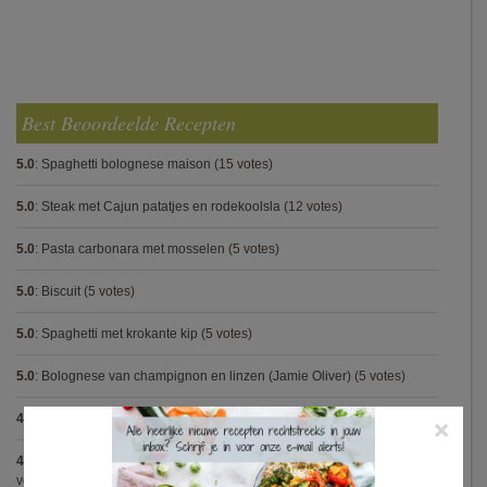
Best Beoordeelde Recepten
5.0
:
Spaghetti bolognese maison
(15 votes)
5.0
:
Steak met Cajun patatjes en rodekoolsla
(12 votes)
5.0
:
Pasta carbonara met mosselen
(5 votes)
5.0
:
Biscuit
(5 votes)
5.0
:
Spaghetti met krokante kip
(5 votes)
5.0
:
Bolognese van champignon en linzen (Jamie Oliver)
(5 votes)
4.9
:
Pasta met spinazieballetjes (Antonio Carluccio)
(21 votes)
×
4.9
:
Volkorenspaghetti in mosterdsaus met prei en spek (Colruyt)
(16
votes)