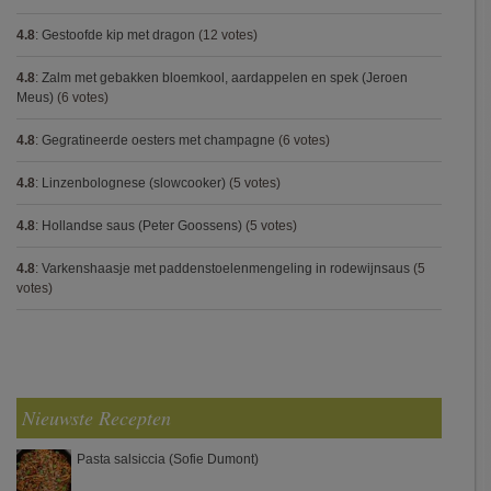
4.8
:
Gestoofde kip met dragon
(12 votes)
4.8
:
Zalm met gebakken bloemkool, aardappelen en spek (Jeroen
Meus)
(6 votes)
4.8
:
Gegratineerde oesters met champagne
(6 votes)
4.8
:
Linzenbolognese (slowcooker)
(5 votes)
4.8
:
Hollandse saus (Peter Goossens)
(5 votes)
4.8
:
Varkenshaasje met paddenstoelenmengeling in rodewijnsaus
(5
votes)
Nieuwste Recepten
Pasta salsiccia (Sofie Dumont)