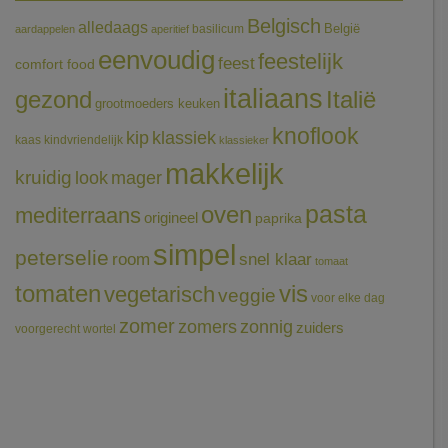
Belgisch
alledaags
België
basilicum
aardappelen
aperitief
eenvoudig
feestelijk
feest
comfort food
italiaans
gezond
Italië
grootmoeders keuken
knoflook
klassiek
kip
kaas
kindvriendelijk
klassieker
makkelijk
kruidig
mager
look
pasta
oven
mediterraans
origineel
paprika
simpel
peterselie
room
snel klaar
tomaat
tomaten
vis
vegetarisch
veggie
voor elke dag
zomer
zomers
zonnig
zuiders
voorgerecht
wortel