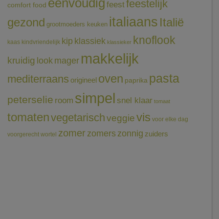
eenvoudig
feestelijk
feest
comfort food
italiaans
gezond
Italië
grootmoeders keuken
knoflook
klassiek
kip
kaas
kindvriendelijk
klassieker
makkelijk
kruidig
mager
look
pasta
oven
mediterraans
origineel
paprika
simpel
peterselie
room
snel klaar
tomaat
tomaten
vis
vegetarisch
veggie
voor elke dag
zomer
zomers
zonnig
zuiders
voorgerecht
wortel