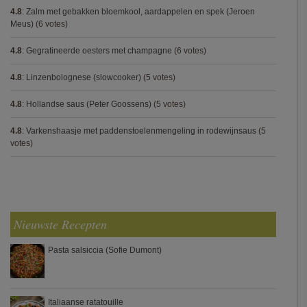
4.8
:
Zalm met gebakken bloemkool, aardappelen en spek (Jeroen
Meus)
(6 votes)
4.8
:
Gegratineerde oesters met champagne
(6 votes)
4.8
:
Linzenbolognese (slowcooker)
(5 votes)
4.8
:
Hollandse saus (Peter Goossens)
(5 votes)
4.8
:
Varkenshaasje met paddenstoelenmengeling in rodewijnsaus
(5
votes)
Nieuwste Recepten
Pasta salsiccia (Sofie Dumont)
Italiaanse ratatouille