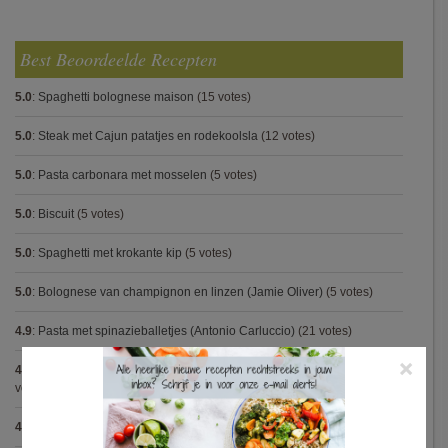
Best Beoordeelde Recepten
5.0
:
Spaghetti bolognese maison
(15 votes)
5.0
:
Steak met Cajun patatjes en rodekoolsla
(12 votes)
5.0
:
Pasta carbonara met mosselen
(5 votes)
5.0
:
Biscuit
(5 votes)
5.0
:
Spaghetti met krokante kip
(5 votes)
5.0
:
Bolognese van champignon en linzen (Jamie Oliver)
(5 votes)
4.9
:
Pasta met spinazieballetjes (Antonio Carluccio)
(21 votes)
×
4.9
:
Volkorenspaghetti in mosterdsaus met prei en spek (Colruyt)
(16
votes)
4.9
:
Gegrilde nougat met esdoornsiroop
(14 votes)