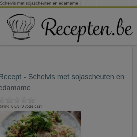
Schelvis met sojascheuten en edamame |
Recept - Schelvis met sojascheuten en
edamame
Rating: 0.0/
5
(0 votes cast)