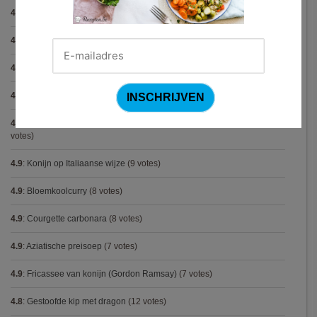
4.9
:
Gegratineerde gehaktballen in tomatensaus
(12 votes)
4.9
:
Gekarameliseerd witloof met serranoham (Ottolenghi)
(11 votes)
4.9
:
Pizza chicken BBQ
(11 votes)
4.9
:
Steak chimichurri (Gordon Ramsay)
(10 votes)
4.9
:
Aspergepuree met garnalen en zure room (Piet Huysentruyt)
(9
votes)
4.9
:
Konijn op Italiaanse wijze
(9 votes)
4.9
:
Bloemkoolcurry
(8 votes)
4.9
:
Courgette carbonara
(8 votes)
4.9
:
Aziatische preisoep
(7 votes)
4.9
:
Fricassee van konijn (Gordon Ramsay)
(7 votes)
4.8
:
Gestoofde kip met dragon
(12 votes)