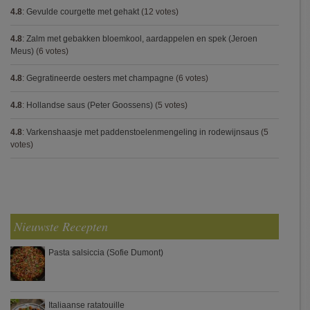
4.8
:
Gevulde courgette met gehakt
(12 votes)
4.8
:
Zalm met gebakken bloemkool, aardappelen en spek (Jeroen
Meus)
(6 votes)
4.8
:
Gegratineerde oesters met champagne
(6 votes)
4.8
:
Hollandse saus (Peter Goossens)
(5 votes)
4.8
:
Varkenshaasje met paddenstoelenmengeling in rodewijnsaus
(5
votes)
Nieuwste Recepten
Pasta salsiccia (Sofie Dumont)
Italiaanse ratatouille