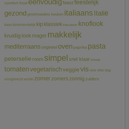
eenvoudig
feestelijk
feest
comfort food
italiaans
gezond
Italië
grootmoeders keuken
knoflook
klassiek
kip
kaas
kindvriendelijk
klassieker
makkelijk
kruidig
mager
look
pasta
oven
mediterraans
origineel
paprika
simpel
peterselie
room
snel klaar
tomaat
tomaten
vis
vegetarisch
veggie
voor elke dag
zomer
zomers
zonnig
zuiders
voorgerecht
wortel