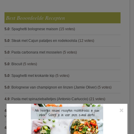
Best Beoordeelde Recepten
5.0
:
Spaghetti bolognese maison
(15 votes)
5.0
:
Steak met Cajun patatjes en rodekoolsla
(12 votes)
5.0
:
Pasta carbonara met mosselen
(5 votes)
5.0
:
Biscuit
(5 votes)
5.0
:
Spaghetti met krokante kip
(5 votes)
5.0
:
Bolognese van champignon en linzen (Jamie Oliver)
(5 votes)
4.9
:
Pasta met spinazieballetjes (Antonio Carluccio)
(21 votes)
×
4.9
:
Volkorenspaghetti in mosterdsaus met prei en spek (Colruyt)
(16
votes)
4.9
:
Gegrilde nougat met esdoornsiroop
(14 votes)