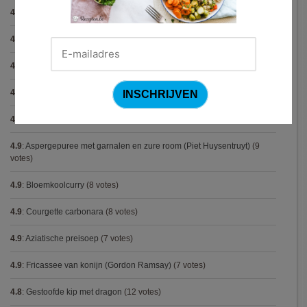
4.9
:
Gegratineerde gehaktballen in tomatensaus
(12 votes)
4.9
:
Gekarameliseerd witloof met serranoham (Ottolenghi)
(11 votes)
4.9
:
Pizza chicken BBQ
(11 votes)
4.9
:
Steak chimichurri (Gordon Ramsay)
(10 votes)
4.9
:
Konijn op Italiaanse wijze
(9 votes)
4.9
:
Aspergepuree met garnalen en zure room (Piet Huysentruyt)
(9
votes)
4.9
:
Bloemkoolcurry
(8 votes)
4.9
:
Courgette carbonara
(8 votes)
4.9
:
Aziatische preisoep
(7 votes)
4.9
:
Fricassee van konijn (Gordon Ramsay)
(7 votes)
4.8
:
Gestoofde kip met dragon
(12 votes)