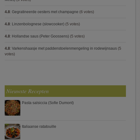
4.8
:
Gegratineerde oesters met champagne
(6 votes)
4.8
:
Linzenbolognese (slowcooker)
(5 votes)
4.8
:
Hollandse saus (Peter Goossens)
(5 votes)
4.8
:
Varkenshaasje met paddenstoelenmengeling in rodewijnsaus
(5
votes)
Nieuwste Recepten
Pasta salsiccia (Sofie Dumont)
Italiaanse ratatouille