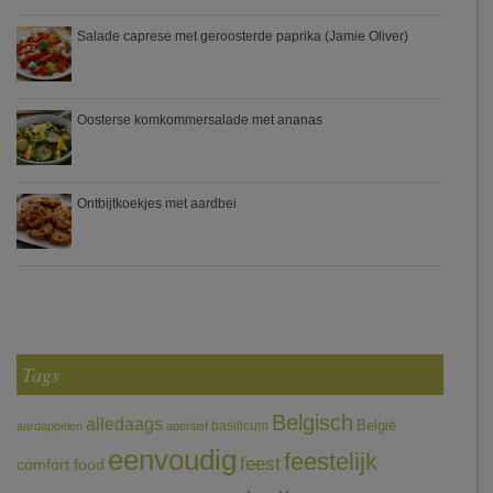
Salade caprese met geroosterde paprika (Jamie Oliver)
Oosterse komkommersalade met ananas
Ontbijtkoekjes met aardbei
Tags
Belgisch
alledaags
België
basilicum
aardappelen
aperitief
eenvoudig
feestelijk
feest
comfort food