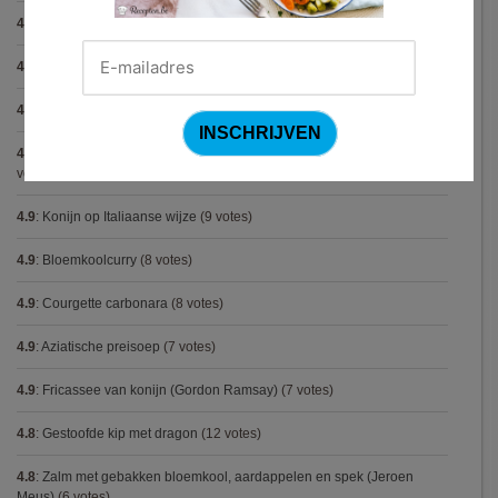
4.9
:
Gekarameliseerd witloof met serranoham (Ottolenghi)
(11 votes)
4.9
:
Pizza chicken BBQ
(11 votes)
4.9
:
Steak chimichurri (Gordon Ramsay)
(10 votes)
4.9
:
Aspergepuree met garnalen en zure room (Piet Huysentruyt)
(9
votes)
4.9
:
Konijn op Italiaanse wijze
(9 votes)
4.9
:
Bloemkoolcurry
(8 votes)
4.9
:
Courgette carbonara
(8 votes)
4.9
:
Aziatische preisoep
(7 votes)
4.9
:
Fricassee van konijn (Gordon Ramsay)
(7 votes)
4.8
:
Gestoofde kip met dragon
(12 votes)
4.8
:
Zalm met gebakken bloemkool, aardappelen en spek (Jeroen
Meus)
(6 votes)