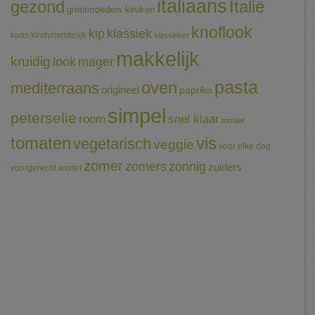
italiaans
gezond
Italië
grootmoeders keuken
knoflook
klassiek
kip
kaas
kindvriendelijk
klassieker
makkelijk
kruidig
mager
look
pasta
oven
mediterraans
origineel
paprika
simpel
peterselie
room
snel klaar
tomaat
tomaten
vis
vegetarisch
veggie
voor elke dag
zomer
zomers
zonnig
zuiders
voorgerecht
wortel