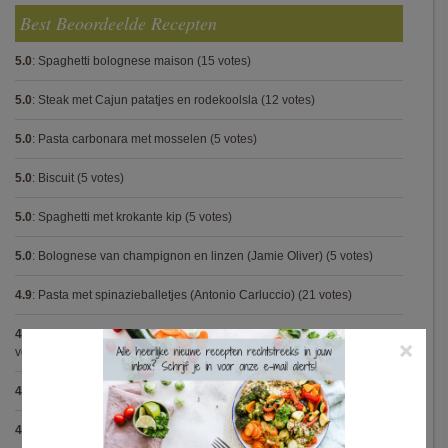
Best Beoordeelde Recepten
5.0
:
Spaghetti bolognese maison
(15 votes)
5.0
:
Steak met Cajun patatjes en rodekoolsla
(12 votes)
5.0
:
Pasta carbonara met mosselen
(5 votes)
5.0
:
Biscuit
(5 votes)
5.0
:
Spaghetti met krokante kip
(5 votes)
5.0
:
Bolognese van champignon en linzen (Jamie Oliver)
(5 votes)
4.9
:
Pasta met spinazieballetjes (Antonio Carluccio)
(21 votes)
4.9
:
Volkorenspaghetti in mosterdsaus met prei en spek (Colruyt)
(16
×
votes)
4.9
:
Gegrilde nougat met esdoornsiroop
(14 votes)
4.9
:
Gegratineerde gehaktballen in tomatensaus
(12 votes)