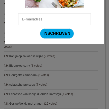
4.9
:
Gegratineerde gehaktballen in tomatensaus
(12 votes)
4.9
:
Gekarameliseerd witloof met serranoham (Ottolenghi)
(11 votes)
4.9
:
Pizza chicken BBQ
(11 votes)
4.9
:
Steak chimichurri (Gordon Ramsay)
(10 votes)
4.9
:
Aspergepuree met garnalen en zure room (Piet Huysentruyt)
(9
votes)
4.9
:
Konijn op Italiaanse wijze
(9 votes)
4.9
:
Bloemkoolcurry
(8 votes)
4.9
:
Courgette carbonara
(8 votes)
4.9
:
Aziatische preisoep
(7 votes)
4.9
:
Fricassee van konijn (Gordon Ramsay)
(7 votes)
4.8
:
Gestoofde kip met dragon
(12 votes)