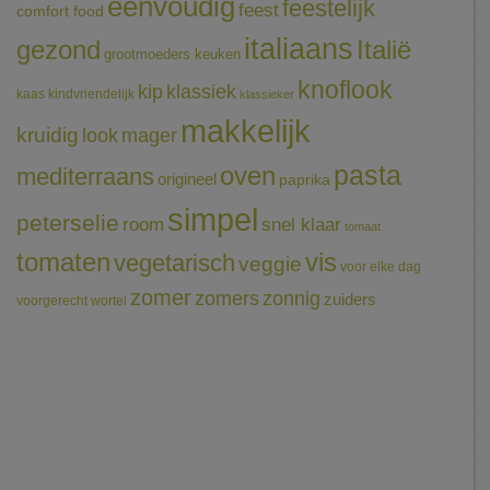
eenvoudig
feestelijk
feest
comfort food
italiaans
gezond
Italië
grootmoeders keuken
knoflook
klassiek
kip
kaas
kindvriendelijk
klassieker
makkelijk
kruidig
mager
look
pasta
oven
mediterraans
origineel
paprika
simpel
peterselie
room
snel klaar
tomaat
tomaten
vis
vegetarisch
veggie
voor elke dag
zomer
zomers
zonnig
zuiders
voorgerecht
wortel