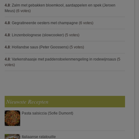
4.8
:
Zalm met gebakken bloemkool, aardappelen en spek (Jeroen
Meus)
(6 votes)
4.8
:
Gegratineerde oesters met champagne
(6 votes)
4.8
:
Linzenbolognese (slowcooker)
(5 votes)
4.8
:
Hollandse saus (Peter Goossens)
(5 votes)
4.8
:
Varkenshaasje met paddenstoelenmengeling in rodewijnsaus
(5
votes)
Nieuwste Recepten
Pasta salsiccia (Sofie Dumont)
Italiaanse ratatouille