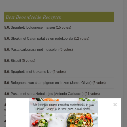
Best Beoordeelde Recepten
5.0
:
Spaghetti bolognese maison
(15 votes)
5.0
:
Steak met Cajun patatjes en rodekoolsla
(12 votes)
5.0
:
Pasta carbonara met mosselen
(5 votes)
5.0
:
Biscuit
(5 votes)
5.0
:
Spaghetti met krokante kip
(5 votes)
5.0
:
Bolognese van champignon en linzen (Jamie Oliver)
(5 votes)
4.9
:
Pasta met spinazieballetjes (Antonio Carluccio)
(21 votes)
×
4.9
:
Volkorenspaghetti in mosterdsaus met prei en spek (Colruyt)
(16
votes)
4.9
:
Gegrilde nougat met esdoornsiroop
(14 votes)